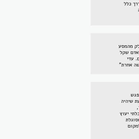
רך כלל
לק מהמסע
 אדם שקל
. עדי
שה אחרת"
פגש
ת שיהיה
,
לתי יעוץ
סוגלת
למקום