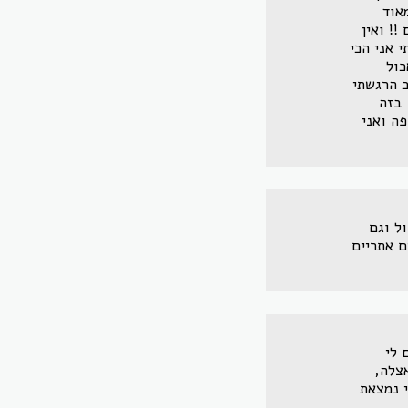
 מאוד
!! ואין
 אני הכי
כול
 הרגשתי
 בזה
ה ואני
ל וגם
ם אתריים
 לי
צלה,
י נמצאת