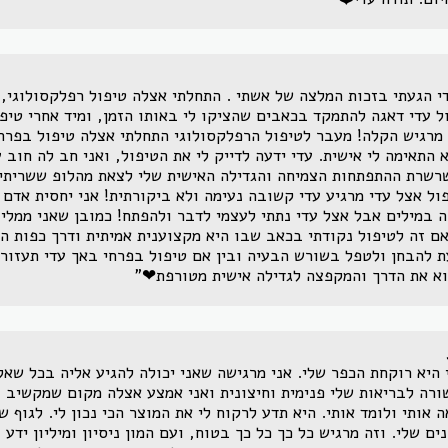
י הגעתי בזכות המלצה של אשתי . התחלתי אצלה טיפול רפלקסולוגי,
ל עדי דאגה להתמקד בכאבים שהציקו לי באותו הזמן, ומיד אחרי טיפו
מרגיש הקלה! מעבר לטיפול הרפלקסולוגי התחלתי אצלה טיפול בפרח
 התאימה לי אישית. עדי ידעה לדייק לי את הטיפול, ואני חב לה חוב 
רשרת ההתפתחות הצמיחה והגדילה האישית שלי לצאת מהלופ ששריתי 
ול אצל עדי מרגיע עדי קשובה נעימה ולא ביקורתית! אני יחסית אדם 
 במילים אבל אצל עדי נתתי לעצמי לדבר ולהפתח! כמובן שאני ממליץ
אם זה לטיפול נקודתי בכאב שבו היא מקצוענית אמיתית ודרך כפות ה
ת להבחן ולטפל בשורש הבעיה ובין אם טיפול בפרחי באך עדי תעזור 
א את הדרך והמקפצה לגדילה אישית מטורפת❤"
 היא רוקחת הכפר שלי. אני מרגישה שאני יכולה להגיע אליה בכל שאל
רה לבריאות שלי פנימית וחיצונית ואני אמצע אצלה מקום שמקשיב ו
ה אותי ולומד אותי. היא תדע לרקוח לי את המוצר הכי נכון לי. לגוף של
ים שלי. וזה מרגיש כל כך כל כך בטוח, ועם המון ניסיון ומיליון ידע 