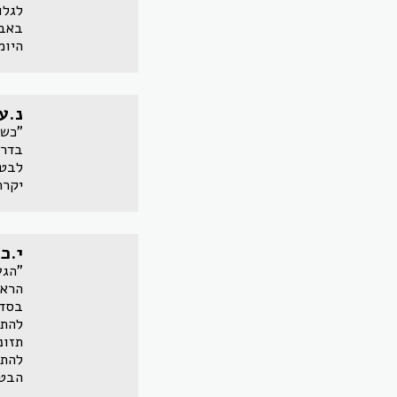
לגלו
באבי
היומ
נ.ע
"כשה
בדרך
לבטו
יקרה
י.כ
"הגע
הראש
בסדר
להתמ
תזונ
להתמ
הבטו