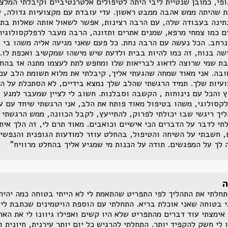
פי, כמובן שנטיית ליבי היתה לטיפולים אלטרנטיביים וקיבלתי המלצה
 שהיתה ממש אהבה ממבט ראשון. עדי עובדת עם מקצועיות גדולה, ש
תינה בעבודה שלה, עם הרבה רצינות, אפשר לשאול אותה שאלות בת
ם כמו צמחי מרפא, שמנים אתרים ותזונה, הרבה מעבר לרפלקסולוגיה
נרחב. הכל נעשה עם הרבה נחת. כל פעם שאני מגיעה אליה משהו בי 
שה בנוח, זה כמו להיות בבית ולדעת שיש מישהו שמקשיב ואכפת לו. 
ת שמי שרוצה לדאוג לבריאות שלו ומחפש לתת לעצמו מתנה אז בהחל
בה. אני מאוד שמחה שהגעתי אליך, קיבלתי את מלוא תשומת הלב עם
עיות שלך. תמיד הרגשתי שהלב שלך נמצא בידיים, לא הסתכלת על הש
 והכל עם נינוחות , הקשבה וסבלנות. חשוב לי לציין שמעבר למגע
קסולוגי, משהו בטיפול מאוד פותח את הלב, אני הרגשתי שיחד עם עד
יך ריגשי שבו יכולתי לפרוק, להתייעץ, לקבל הכוונה, ממש הרגשתי 
לתי לדבר על הדברים הכי אישיים וכואבים. מאוד תרם לי, זה הלך אית
, חשבתי על השיחה והטיפול, בהחלט עוזר למודעות הגופנית והנפשי
 לך על המפגשים. תודה על הכנות מי שמגיע אליך בהחלט מרוויח"
חלתי את התהליך לפי התפריט שהתאמת לי לא הייתי בטוחה כמה יהיה ש
י בטוחה שאני אוכלת בריא. התחלתי עם הוספת הויטמינים שכתבת לי 
אימצתי עוד דברים מהתפריט שלא היו קשים ואפילו גיוונו לי את האר
 לי חשק להקפיד יותר. התחלתי להרגיש כל יום יותר עירנית, חיונית 