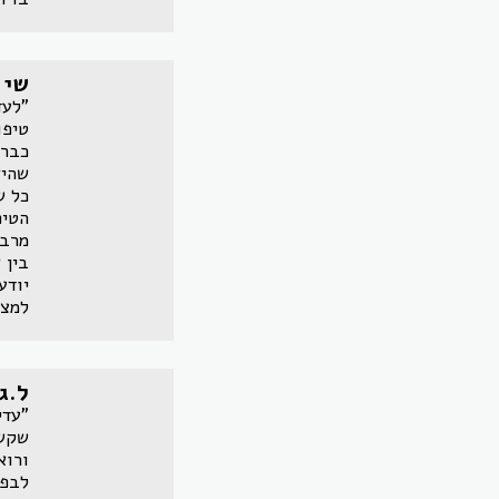
שי
"לעד
טיפו
כבר 
שהיא
כל ש
הטיפ
מרבה
בין 
יודע
למצו
ל.ג
"עדי
שקשו
ורוא
לבפנ