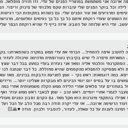
ה ארוכה אני משתמשת במוצריי הפנים של עדי. וזו חוויה מופלאה. מ
לילה וכל בוקר הפנים שלי עוברות טקס מלכותי של פינוק וריפוי. המ
עימים ומרגיעים את עור הפנים שלי. גם כשהוא בתקופות הכי רגישות 
ות השמנים שעדי רוקחת איתם כל כך כל כך נעימים ומלטפים, מרגישה
עשב. עדי היא שלוחה של הטבע. איזה כייף לי שהיא רוקחת הכפר שלי
 לחשוב איפה להתחיל... הכרתי את עדי ממש במקרה כשהתארחנו בקי
 המארחת סיפרה לי שיש בקיבוץ נטורופתית מדהימה שיכולה לעזור 
 הסתקרנתי והלכתי אליה ומאז אני נעזרת בעדי כמעט בכל דבר שצץ א
 ולא מפסיקה להתפלא מהקסמים שהיא מחוללת. כל דבר שנתנה לנו ע
יפא. כמה דוגמאות: ראש נקי - שמן למניעת הדבקות בכינים. מאז שא
שים בו על בסיס יום יומי הכינים לא מבקרות אצלינו יותר... ורידי
ל בטחורים עזר פלאים אחרי הלידה ממש הקלה משמעותית אחרי כמה ש
עבר לגמרי אחרי יומיים. ראש טוב - שמן לכאבי ראש ממש עוזר ואף 
 אפילו בהתקפי מיגרנות הוא מקל מאד. גם הקרם וסבון הפנים מעולים
ועוד הרשימה ארוכה... אז עדי יקרה תודה רבה מכל הלב על הכל ועל 
 זמינה לענות על כל שאלה, לעזור, להסביר ולכוון. תודה ♥️🙏🏻