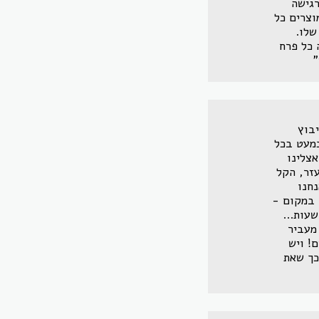
רגישה
וצרים כל
שלו.
 כל פרח
"
בוץ
כמעט בכל
צלינו
זר, הקל
נחנו
ם במקום -
עות...
מעביר
! ויש
כך שאת