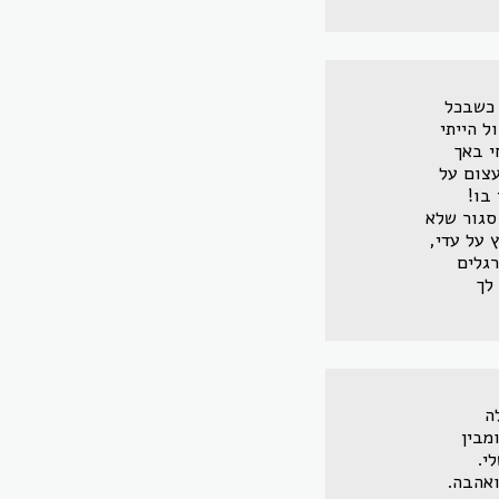
 כשבכל
ל הייתי
י באך
עצום על
בו!
סגור שלא
 על עדי,
רגלים
לך
ה
מבין
י.
ואהבה.