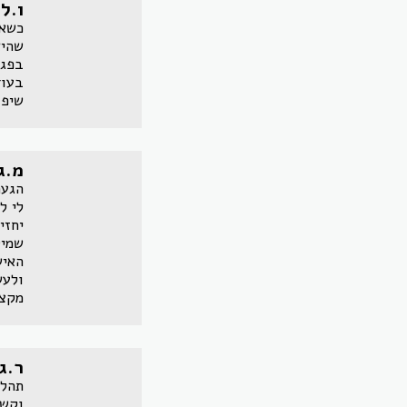
ו.ל
כשאנ
שהיא
בפגי
בעוד
שיפו
מ.ג
הגעת
לי ל
יחזי
שמיט
האיש
ולעש
מקצו
ר.ג
תהלי
וקשו