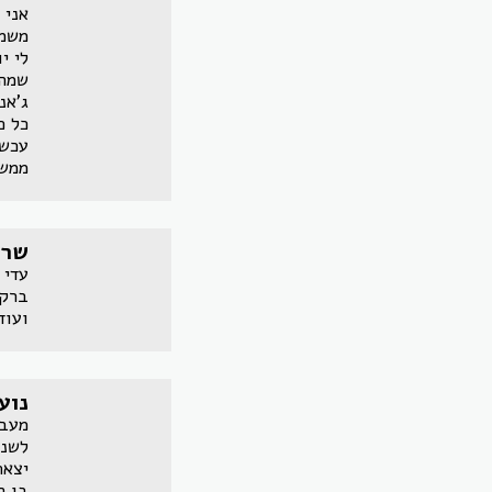
משמע
לי י
שמה 
ג'אנ
כל כ
עכשי
ממש 
שרי
עדי 
ברקי
ועוד
נוע
מעבר
לשנו
יצאת
בו ה