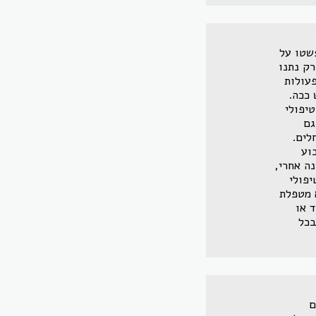
שטו על
רק נתנו
עולות
 ככה.
יפולי
גם
לים.
וע
ה אחרי,
יפולי
 מטפלת
 או
בכל
ם