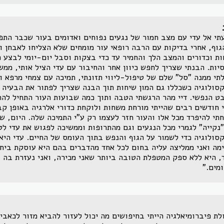
תי אל עדי עם מצב חמור של נגעים נפוחים ואדומים בעור שכבר התפ
גוף, אחרי בדיקות עם הרבה רופאי עור מומחים שלא הצליחו לאבחן ו
ת וכדורים והמצב הלך והחמיר עד כדי בצקות וסבל יום-יומי לבצע פ
יות. הבנתי שצריך לחפש כיוון אחר והחיבור עם עדי הציל אותי, ממש
תי ממנה "סל" שלם של טיפול-ליווי תזונתי, תמיכה עם צמחי מרפא וט
סולוגיה כשכללו גם המון שיחות תוך הבנה שצריך לפתור את הבעיה 
ט הנפשי. דיי מהר הרגשתי הטבה ותוך כמה שבועות העור התחיל להח
 חודשים רבים שהייתי מורחת משחות ולוקחת כדורי אלרגיה באופן קב
תי להיפרד מכל אלו והעור חזר לעצמו רק ע"י התמיכה שלה. היום, שנ
"נקייה" לגמרי מכל הנגעים וגם מהתרופות וממשיכה לפגוש את עדי לט
סולוגיה כדי לשמור על הגוף והנפש בתוך העומס של החיים. עדי היא
מה ואני ממליצה עליה בחום לכל אחד מהדברים בהם היא עוסקת ביחד
, היא ללא ספק המטפלת הטובה ביותר שאני מכירה, ואני נעזרת בה 
מים."
לת פיברומיאלגיה הייתי בחיפושים מה יכול לעזור להביא מזור לכאבי