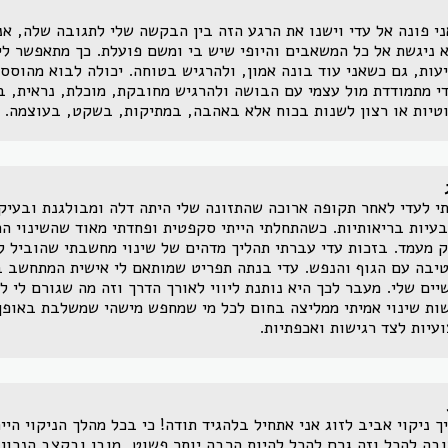
י פונה אל עדי וישנו את הרגע הזה בין הבקשה שלי לתגובה שלה, אנ
 ניגשת אל כל המשאבים והיופי שיש בי ומשם פועלת. כך מתאפשר לי
עות, גם כשאני עוד בונה אמון, ולהרגיש בטוחה. יכולה לבוא מהוססת
י מתמודדת מול עצמי עם הבושה ולהרגיש מחובקת, מוכלת, נראית, ב
טיות או רצון לשנות בכוח אלא באהבה, במתיקות, בשקט, בעוצמה.
י לעדי לאחר תקופה ארוכה שהתזונה שלי היתה דלה ומבולגנת ובעיק
בעיות בריאותיות. כשהתחלתי הייתי סקפטית ופחדתי מאוד שהשינוי הת
ק מעמד. בזכות עדי עברתי תהליך מדהים של שינוי מחשבתי שהוביל ל
יבה עם הגוף והנפש. עדי בנתה תפריט שמותאם לי אישית המתחשב 
יים שלי. מעבר לכך היא נותנת ליווי לאורך הדרך וזה מה שגורם לי ל
ות שינוי אמיתי ממליצה בחום לכל מי שמחפש מישהי שמשלבת באופן
עיות לצד רגישות ואכפתיות.
ך ניקוי אביב לזוג אני אתחיל בלהגיד תודה! כי בכל מהלך הניקוי היי
בה להכל וזה גרם להכל להיות הרבה יותר פשוט, מובן ובקצב הנכון