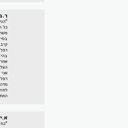
ר.ב
"הגע
כל ה
משחו
בסיס
קיבל
רפלק
בהיב
אחרי
הצלח
אני 
רפלק
מדהי
לחוד
התחו
א.י
"כחו