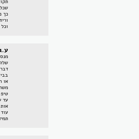
תקופ
שכל 
כך נ
וריח
וכל 
ע.ג
מנסה
שלה.
דבר.
בבית
או ר
משתמ
טיפו
עד ש
אותו
עוד 
תמיד