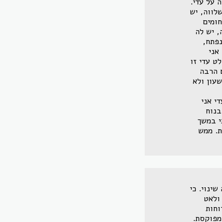
 על עדי.
לווה, יש
חומים
, יש לה
נפתח,
אני
ט עדי זו
 הרבה
עון ולא
י אני
בנוח
י במשך
ת. ממש
ינוי. כי
ולאט
וחות
ומפוקסת.