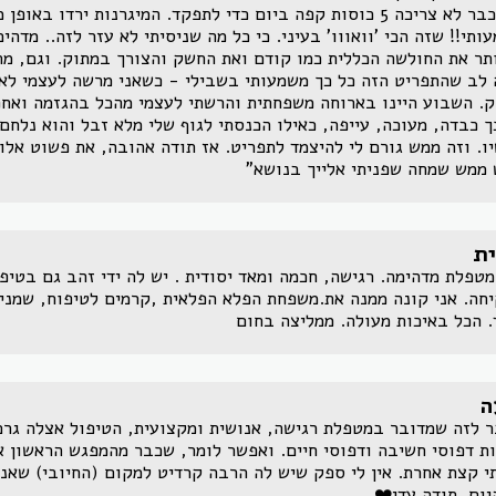
אני כבר לא צריכה 5 כוסות קפה ביום כדי לתפקד. המיגרנות ירדו באופן
ותי!! שזה הכי 'וואווו' בעיני. כי כל מה שניסיתי לא עזר לזה.. מדהים 
ותר את החולשה הכללית כמו קודם ואת החשק והצורך במתוק. וגם, מתי
לב שהתפריט הזה כל כך משמעותי בשבילי - כשאני מרשה לעצמי לא
ק. השבוע היינו בארוחה משפחתית והרשתי לעצמי מהכל בהגזמה ואחכ
ך כבדה, מעוכה, עייפה, כאילו הכנסתי לגוף שלי מלא זבל והוא נלחם
ו. וזה ממש גורם לי להיצמד לתפריט. אז תודה אהובה, את פשוט אלופ
ממש שמחה שפניתי אלייך בנושא"
ת
מטפלת מדהימה. רגישה, חכמה ומאד יסודית . יש לה ידי זהב גם בטיפו
חה. אני קונה ממנה את.משפחת הפלא הפלאית ,קרמים לטיפוח, שמני
. הכל באיכות מעולה. ממליצה בחום
ה
 לזה שמדובר במטפלת רגישה, אנושית ומקצועית, הטיפול אצלה גרם
ת דפוסי חשיבה ודפוסי חיים. ואפשר לומר, שכבר מהמפגש הראשון א
י קצת אחרת. אין לי ספק שיש לה הרבה קרדיט למקום (החיובי) שאנ
יום. תודה עדי❤️