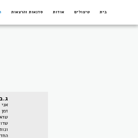
בית
טיפולים
אודות
סדנאות והרצאות
ה
ג.ב
אני 
זמן 
שזאת
שדוו
ונות
החדש