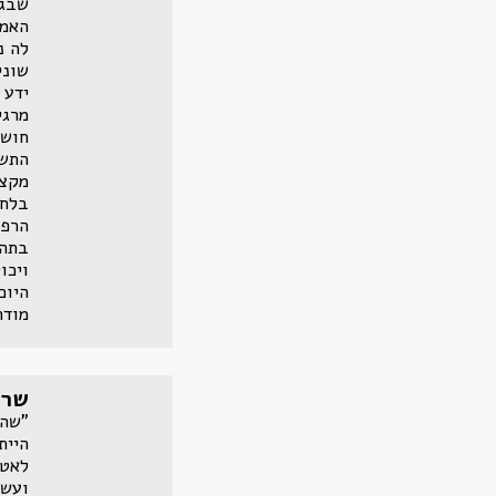
שבגו
האמת
לה נ
שוני
ידע 
מרגי
חושב
התשו
מקצו
בלחץ
הרפל
בתהל
ויכו
היום
מודה
שרה
"שהת
היית
לאט 
ועשו