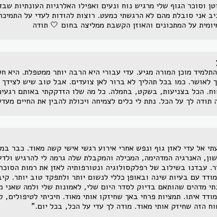
טן וסוכר הגוף שלי מרגיש נוח ונעים ואפילו האלרגיות העונתיות שבד
ב אני סובלת מהם לא הרגשתי כמעט. רוצות להודות לעדי על התמיכה
יומית על המתכונים והאוזן הקשבת ממליצה בחום 🤍 תודה
תלמיד מוכן המורה מגיע. עדי עבורי היא הרבה יותר ממטפלת. היא ח
 לאושר. כמו בכל תהליך לא ברור לאן צועדים. אבל טוב שיש לצידך
ח. הכל בצניעות, בשקט, בחמלה. כל מה שלו הזדקקתי באותם רגעים
 תודה לך על הכל. נתת לי כלים לצמיחה ויכולת להבין את החיים מעד
תי אל עדי לאזן גוף ונפש אחרי אירוע רגשי אישי קשה מאוד. כבר במ
ון, האנרגיה המדהימה, המכילה והמקבלת שלה גרמה לי להרגיש ולדע
. עבדנו בשילוב של רפלקסולוגיה ונטורפותיה לאזן את רמות הסוכר
ודד עם בעיות שינה ובאופן כללי לנשום יותר ולתפקד טוב יותר. קיב
תי מדהים שהותאם בדיוק לסדר היום שלי, לאמונות שלי ולמה שאני מ
ודד איתו. תמציות פרחי באך שחיזקו אותי מאוד. חיכיתי לטיפולים, 
ח הזה שחיזק אותי מאוד. מודה לך עדי על הכל, בכל יום."