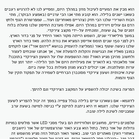
הוא מכין את המעיים לעיכול מזון במהלך היום, ומסייע לנו לא להרגיש רעבים
כשאנו ישנים בלילה. הוא קובע מתי אנו הכי ערניים (באמצע הבוקר), מתי
הכוח השרירי שלנו הכי חזק (צהריים מאוחרים) ועוד... טמפרטורת הגוף ולחץ
הדם גם עולים ויורדים במהלך היום. אפילו מערכת החיסון שלנו פועלת בלוח
זמנים של 24 שעות, ומונחית על-ידי מקצב צירקדי.
במשך מיליארדי שנים, השמש הייתה מקור האור היחיד על פני כדור הארץ.
רק לפני 150 שנים תומס אדיסון המציא את נורת הלהט. מאז כדור הארץ
שלנו נעשה שטוף באור (ממליצה להעמיק בנושא "זיהום אור") אנו לוקחים
כמובן מאליו את הנגישות והקלות להפעלת אור, אך אנחנו שוכחים לעצור
ולחשוב מהיכן מגיע האור? ומה ההשפעות שלו על השעון הצירקדי בתוכנו?
אור מלאכותי בא להאריך את פעילויות היום אל תוך הלילה- יותר זמן של
ערות ופעלתנות. אנו יכולים לבצע מגוון פעולות בכל שעה ביום.
שינה איכותית ושעון צירקדי מסונכרן הכרחיים לשמירה על תפקוד תקין של
הגוף והמוח.
הפרעה בשינה יכולה להשפיע על המקצב הצירקדי וגם להיפך.
לדוגמא- אם נשארנו ערים בלילה בגלל צפייה במסך זה יכול להפריע לשעון
הצירקדי שלנו. דוגמא זו היא ניתנת לתיקון ע"י כניסה למיטה בשעת ערב
שמכניסה לשינת לילה טובה.
טלפונים ניידים, מחשבים וטלוויזיות הם בעלי מסכי LED אשר פולטים כמויות
גדולות של אור כחול. כחול הוא צבע האור שהרצפטורים של אור (יושבים
באחורי העין) מאתרים הכי טוב. כאשר האור הכחול הזה מגיע מהשמש זה
דבר טוב –קיבלנו מסר להישאר ערים, יש דיכוי של ייצור מלטונין ("הורמון