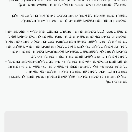
השינה") ואנחנו לא נרגיש ישנוניים (על ילדים זה משפיע ממש חזק).
כאשר השמש שוקעת לא אמור להיות בסביבה יותר אור כחול טבעי, ולכן
המלטונין מיוצר ואנו נעשים ישנוניים (חושך מעורר ייצור מלטונין).
שימוש במסכי LED בשעות החושך מתערב במקצב הזה על-ידי הפסקת ייצור
המלטונין, בדיוק כפי שהשמש עושה. זה מונע מאיתנו להרגיש עייפים אפילו
כשהגוף שלנו מוכן לישון. כשיש מעט מלטונין בסביבה יכול להיות קשה מאוד
להירדם, אפילו בלילה. כדי למנוע את בלבול השעונים הצירקדיים שלנו, אנו
צריכים לנסות לא להשתמש במכשירים אלקטרוניים בשעות החושך; עשוי
להיות אפילו הכי טוב לשים אותם בחדר נפרד במהלך הלילה.
אז אם אתם מרגישים: -עייפות במהלך היום-רעב בלילות-תקיעות במשקל -
כל הזמן בסטרס-חולי לעיתים תכופות-קושי להתרכז-קשיי שינה- תנודות
במצב רוח…. יכול להיות שהמקצב הצירקדי שלכם יצא מאיזון..
יכול להיות שזה השעון הצירקדי שלך שיצא מאיזון ומזמין אותך להסתנכרן
עם צרכי הגוף